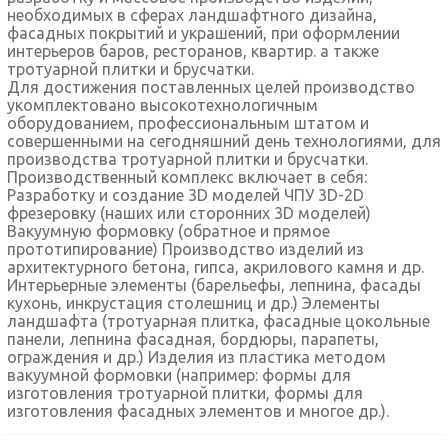
необходимых в сферах ландшафтного дизайна,
фасадных покрытий и украшений, при оформлении
интерьеров баров, ресторанов, квартир. а также
тротуарной плитки и брусчатки.
Для достижения поставленных целей производство
укомплектовано высокотехнологичным
оборудованием, профессиональным штатом и
совершенными на сегодняшний день технологиями, для
производства тротуарной плитки и брусчатки.
Производственный комплекс включает в себя:
Разработку и создание 3D моделей ЧПУ 3D-2D
фрезеровку (наших или сторонних 3D моделей)
Вакуумную формовку (обратное и прямое
прототипирование) Производство изделий из
архитектурного бетона, гипса, акрилового камня и др.
Интерьерные элементы (барельефы, лепнина, фасады
кухонь, инкрустация столешниц и др.) Элементы
ландшафта (тротуарная плитка, фасадные цокольные
панели, лепнина фасадная, бордюры, парапеты,
ограждения и др.) Изделия из пластика методом
вакуумной формовки (например: формы для
изготовления тротуарной плитки, формы для
изготовления фасадных элементов и многое др.).