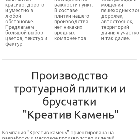
красиво, дорого
важности пункт.
мощения
и уместно в
В составе
пешеходных зо
любой
плитки нашего
дорожек,
обстановке.
производства
автостоянок,
Предлагаем
нет никаких
территорий
большой выбор
вредных
дачных участк
цветов, текстур и
компонентов
и так далее.
фактур.
Производство
тротуарной плитки и
брусчатки
"Креатив Камень"
Компания "Креатив камень" ориентирована на
разработку и массовое производство изделий,