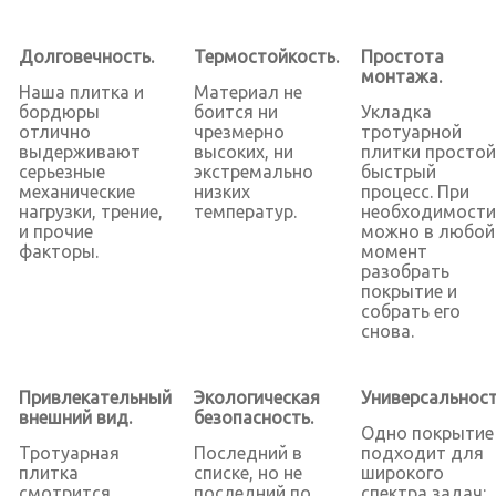
Долговечность.
Термостойкость.
Простота
монтажа.
Наша плитка и
Материал не
бордюры
боится ни
Укладка
отлично
чрезмерно
тротуарной
выдерживают
высоких, ни
плитки простой
серьезные
экстремально
быстрый
механические
низких
процесс. При
нагрузки, трение,
температур.
необходимости
и прочие
можно в любой
факторы.
момент
разобрать
покрытие и
собрать его
снова.
Привлекательный
Экологическая
Универсальност
внешний вид.
безопасность.
Одно покрытие
Тротуарная
Последний в
подходит для
плитка
списке, но не
широкого
смотрится
последний по
спектра задач: