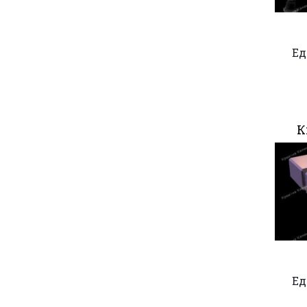
Ед
К
Ед