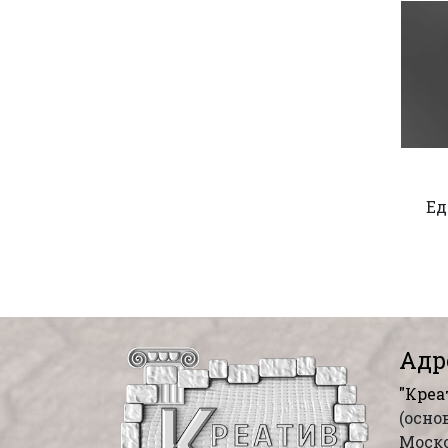
Ед
Адр
"Креа
(осно
Моско