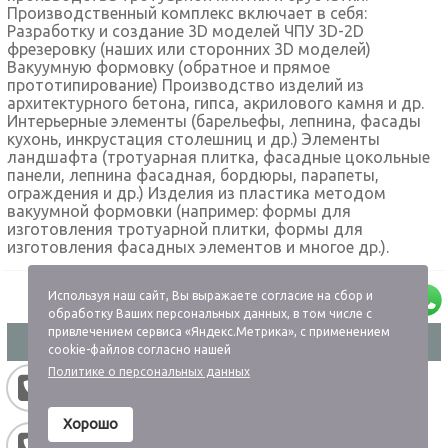
Производственный комплекс включает в себя:
Разработку и создание 3D моделей ЧПУ 3D-2D
фрезеровку (наших или сторонних 3D моделей)
Вакуумную формовку (обратное и прямое
прототипирование) Производство изделий из
архитектурного бетона, гипса, акрилового камня и др.
Интерьерные элементы (барельефы, лепнина, фасады
кухонь, инкрустация столешниц и др.) Элементы
ландшафта (тротуарная плитка, фасадные цокольные
панели, лепнина фасадная, бордюры, парапеты,
ограждения и др.) Изделия из пластика методом
вакуумной формовки (например: формы для
изготовления тротуарной плитки, формы для
изготовления фасадных элементов и многое др.).
Используя наш сайт, Вы выражаете согласие на сбор и
обработку Ваших персональных данных, в том числе с
привлечением сервиса «Яндекс.Метрика», с применением
Пользуясь нашим сайтом пользователь соглашается
cookie-файлов согласно нашей
с
Политикой обработки персональных данных
Политике о персональных данных
+7 916-664-48-49
Хорошо
+7 985-517-99-66