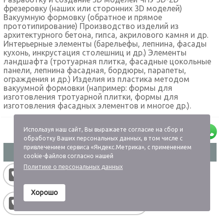
фрезеровку (наших или сторонних 3D моделей)
Вакуумную формовку (обратное и прямое
прототипирование) Производство изделий из
архитектурного бетона, гипса, акрилового камня и др.
Интерьерные элементы (барельефы, лепнина, фасады
кухонь, инкрустация столешниц и др.) Элементы
ландшафта (тротуарная плитка, фасадные цокольные
панели, лепнина фасадная, бордюры, парапеты,
ограждения и др.) Изделия из пластика методом
вакуумной формовки (например: формы для
изготовления тротуарной плитки, формы для
изготовления фасадных элементов и многое др.).
Используя наш сайт, Вы выражаете согласие на сбор и
обработку Ваших персональных данных, в том числе с
привлечением сервиса «Яндекс.Метрика», с применением
Пользуясь нашим сайтом пользователь соглашается
cookie-файлов согласно нашей
с
Политикой обработки персональных данных
Политике о персональных данных
+7 916-664-48-49
Хорошо
+7 985-517-99-66