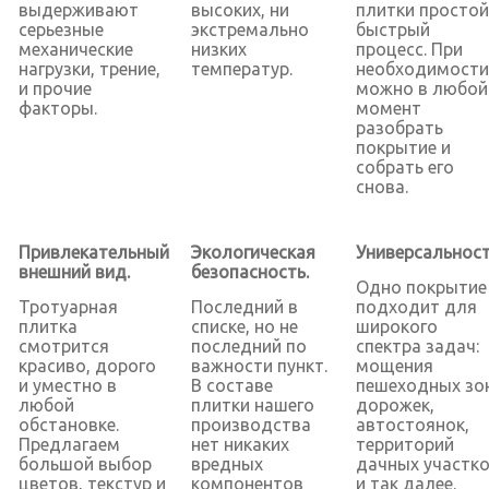
выдерживают
высоких, ни
плитки простой
серьезные
экстремально
быстрый
механические
низких
процесс. При
нагрузки, трение,
температур.
необходимости
и прочие
можно в любой
факторы.
момент
разобрать
покрытие и
собрать его
снова.
Привлекательный
Экологическая
Универсальност
внешний вид.
безопасность.
Одно покрытие
Тротуарная
Последний в
подходит для
плитка
списке, но не
широкого
смотрится
последний по
спектра задач:
красиво, дорого
важности пункт.
мощения
и уместно в
В составе
пешеходных зо
любой
плитки нашего
дорожек,
обстановке.
производства
автостоянок,
Предлагаем
нет никаких
территорий
большой выбор
вредных
дачных участк
цветов, текстур и
компонентов
и так далее.