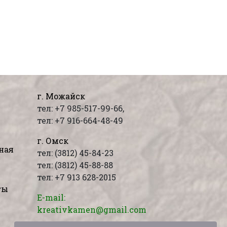
г. Можайск
тел: +7 985-517-99-66,
тел: +7 916-664-48-49
г. Омск
ная
тел: (3812) 45-84-23
тел: (3812) 45-88-88
тел: +7 913 628-2015
ты
E-mail:
kreativkamen@gmail.com