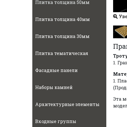
Плитка толщина 50мм
Уве
Плитка толщина 40мм
Плитка толщина 30мм
Пра
Плитка тематическая
Трот
1. Гр
Фасадные панели
Мате
1. Пл
Наборы камней
(Прод
Эта м
Архитектурные элементы
модел
Входные группы