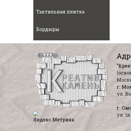
Тактильная плитка
Бордюры
Адр
"Креа
(осно
Моско
г. Мо
ул. В
г. Омс
ул. 1