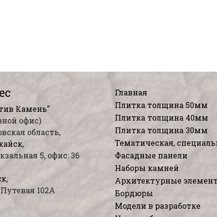
ес
Главная
Плитка толщина 50мм
тив Камень"
Плитка толщина 40мм
вной офис)
Плитка толщина 30мм
вская область,
Тематическая, специаль
жайск,
окзальная 5, офис: 36
Фасадные панели
Наборы камней
к,
Архитектурные элемен
я Путевая 102А
Бордюры
Модели в разработке