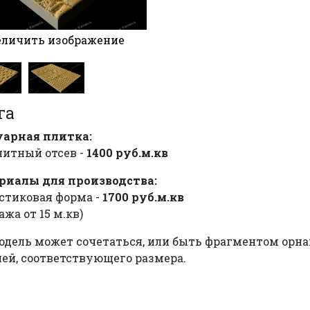
личить изображение
га
уарная плитка:
анитный отсев -
1400 руб.м.кв
риалы для производства:
астиковая форма -
1700 руб.м.кв
ажа от 15 м.кв)
одель может сочетаться, или быть фрагментом орна
ей, соответствующего размера.