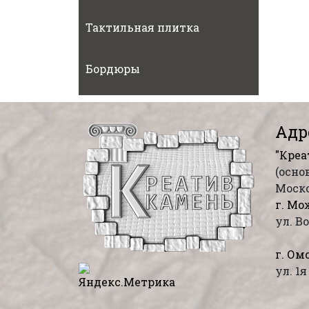
Тактильная плитка
Бордюры
Адр
"Креа
(осно
Моско
г. Мо
ул. В
г. Омс
ул. 1