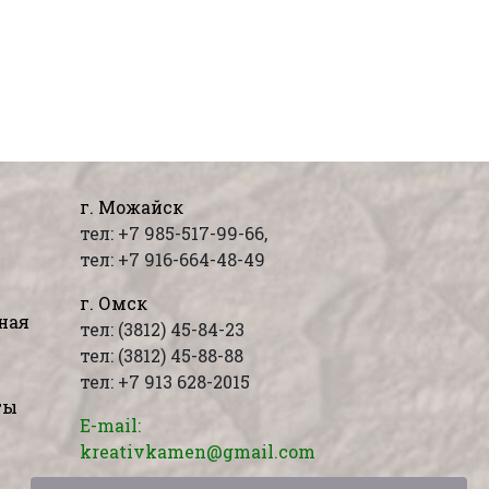
г. Можайск
тел: +7 985-517-99-66,
тел: +7 916-664-48-49
г. Омск
ная
тел: (3812) 45-84-23
тел: (3812) 45-88-88
тел: +7 913 628-2015
ты
E-mail:
kreativkamen@gmail.com