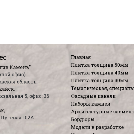
ес
Главная
Плитка толщина 50мм
тив Камень"
Плитка толщина 40мм
вной офис)
Плитка толщина 30мм
вская область,
Тематическая, специаль
жайск,
окзальная 5, офис: 36
Фасадные панели
Наборы камней
к,
Архитектурные элемен
я Путевая 102А
Бордюры
Модели в разработке