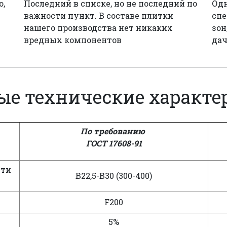
о,
Последний в списке, но не последний по
Одн
важности пункт. В составе плитки
спе
нашего производства нет никаких
зон
вредных компонентов
дач
ые технические характе
По требованию
ГОСТ 17608-91
сти
В22,5-В30 (300-400)
F200
5%