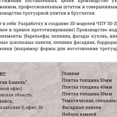
стижения поставленных целей производство ук
ванием, профессиональным штатом и совершенным
изводства тротуарной плитки и брусчатки.
в себя: Разработку и создание 3D моделей ЧПУ 3D-2
ое и прямое прототипирование) Производство изде
элементы (барельефы, лепнина, фасады кухонь, и
ные цокольные панели, лепнина фасадная, бордюры,
овки (например: формы для изготовления тротуа
ес
Главная
Плитка толщина 50мм
тив Камень"
Плитка толщина 40мм
вной офис)
Плитка толщина 30мм
вская область,
Тематическая, специаль
жайск,
окзальная 5, офис: 36
Фасадные панели
Наборы камней