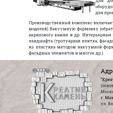
Для до
оборудо
для про
Производственный комплекс включает 
моделей) Вакуумную формовку (обратн
акрилового камня и др. Интерьерные 
ландшафта (тротуарная плитка, фасад
из пластика методом вакуумной форм
фасадных элементов и многое др.).
Адр
"Креа
(осно
Моско
г. Мо
ул. В